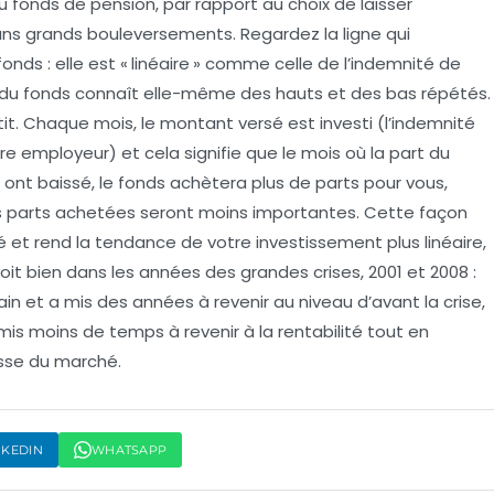
u fonds de pension, par rapport au choix de laisser
sans grands bouleversements. Regardez la ligne qui
fonds : elle est « linéaire » comme celle de l’indemnité de
t du fonds connaît elle-même des hauts et des bas répétés.
tit. Chaque mois, le montant versé est investi (l’indemnité
re employeur) et cela signifie que le mois où la part du
 ont baissé, le fonds achètera plus de parts pour vous,
s parts achetées seront moins importantes. Cette façon
hé et rend la tendance de votre investissement plus linéaire,
voit bien dans les années des grandes crises, 2001 et 2008 :
in et a mis des années à revenir au niveau d’avant la crise,
mis moins de temps à revenir à la rentabilité tout en
sse du marché.
NKEDIN
WHATSAPP