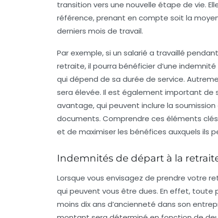
transition vers une nouvelle étape de vie. El
référence
, prenant en compte soit la moyenn
derniers mois de travail.
Par exemple, si un salarié a travaillé penda
retraite, il pourra bénéficier d’une indemnit
qui dépend de sa durée de service. Autremen
sera élevée. Il est également important de 
avantage, qui peuvent inclure la soumission
documents. Comprendre ces éléments clés 
et de maximiser les bénéfices auxquels ils 
Indemnités de départ à la retraite 
Lorsque vous envisagez de
prendre votre re
qui peuvent vous être dues. En effet, toute
moins
dix ans d’ancienneté
dans son entrepr
montant sera déterminé en fonction de deux