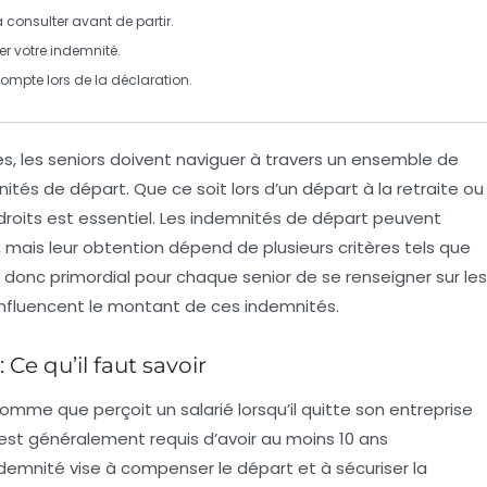
à consulter avant de partir.
r votre indemnité.
ompte lors de la déclaration.
s, les
seniors
doivent naviguer à travers un ensemble de
nités de départ
. Que ce soit lors d’un départ à la retraite ou
roits est essentiel. Les
indemnités de départ
peuvent
e, mais leur obtention dépend de plusieurs
critères
tels que
est donc primordial pour chaque senior de se renseigner sur les
influencent le montant de ces indemnités.
 Ce qu’il faut savoir
omme que perçoit un salarié lorsqu’il quitte son entreprise
 il est généralement requis d’avoir au moins
10 ans
ndemnité vise à compenser le départ et à sécuriser la