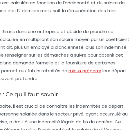
le est calculée en fonction de l’ancienneté et du
salaire de
e des 12 derniers mois, soit la rémunération des trois
nt 15 ans dans une entreprise et décide de prendre sa
é calculée en multipliant son salaire moyen par un coefficient
t dit, plus un employé a d’ancienneté, plus son indemnité
se renseigner sur les
démarches à suivre
pour obtenir cet
 d’une demande formelle et la fourniture de certaines
permet aux futurs retraités de
mieux préparer
leur départ
peuvent prétendre.
: Ce qu’il faut savoir
traite
, il est crucial de connaître les
indemnités de départ
 personne salariée dans le secteur privé, ayant accumulé au
ise, a droit à une
indemnité légale de fin de carrière
. Ce
 éléments clés : l’ancienneté et le
salaire de référence
.