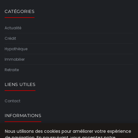
CATÉGORIES
Actualité
Crédit
Hypothèque
Immobilier
Retraite
LIENS UTILES
Contact
INFORMATIONS
Nous utilisons des cookies pour améliorer votre expérience
Plan du site
de navigation. En poursuivant, vous acceptez notre