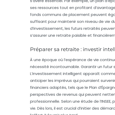
s’avère essentiel. Par exemple, un
plan d’ép
ses ressources tout en profitant d’avantages
fonds communs de placement peuvent égaleme
suffisant pour maintenir son niveau de vie du
d’investissement, les futurs retraités peuve
s’assurer une retraite paisible et financière
Préparer sa retraite : investir in
À une époque où l’
espérance de vie
continue
nécessité incontournable. Garantir un futur 
L’
investissement intelligent
apparaît comme 
anticiper les imprévus qui pourraient surveni
financiers
adaptés, tels que le Plan d’Épargne
perspectives de revenus qui peuvent nettemen
professionnelle. Selon une étude de l’INSEE, 
vie. Dès lors, il est crucial d’initier des dém