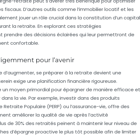
argne-retraite
peut s’avérer très bénéfique pour optimiser
 fiscaux. D’autres outils comme l’immobilier locatif et les
nt jouer un rôle crucial dans la constitution d’un capital
rant la retraite. En explorant ces stratégies
nt prendre des décisions éclairées qui leur permettront de
ment confortable.
telligemment pour l’avenir
 d’augmenter, se préparer à la retraite devient une
serein exige une
planification financière
rigoureuse.
un moyen primordial pour épargner de manière efficace e
r dans la vie. Par exemple, investir dans des
produits
 Retraite Populaire (PERP) ou l’assurance-vie, offre des
t améliorer la qualité de vie après l’activité
plus de 30% des retraités peinent à maintenir leur niveau de
arches d’épargne proactive le plus tôt possible afin de limiter