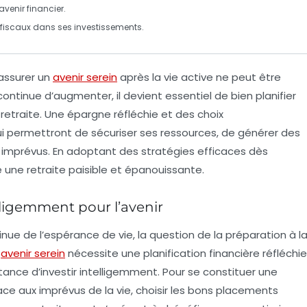
venir financier.
fiscaux dans ses investissements.
 assurer un
avenir serein
après la vie active ne peut être
ontinue d’augmenter, il devient essentiel de bien planifier
a
retraite
. Une
épargne
réfléchie et des choix
qui permettront de sécuriser ses ressources, de générer des
 imprévus. En adoptant des stratégies efficaces dès
 une retraite paisible et épanouissante.
telligemment pour l’avenir
inue de l’espérance de vie, la question de la
préparation à l
n
avenir serein
nécessite une
planification financière
réfléchie
rtance d’
investir intelligemment
. Pour se constituer une
ce aux imprévus de la vie, choisir les bons placements