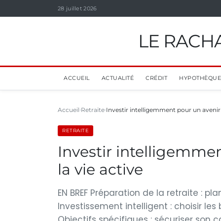
28 juillet 2026
LE RACHA
ACCUEIL
ACTUALITÉ
CRÉDIT
HYPOTHÈQUE
Accueil
Retraite
Investir intelligemment pour un avenir 
RETRAITE
Investir intelligemme
la vie active
EN BREF Préparation de la retraite : pl
Investissement intelligent : choisir le
Objectifs spécifiques : sécuriser son