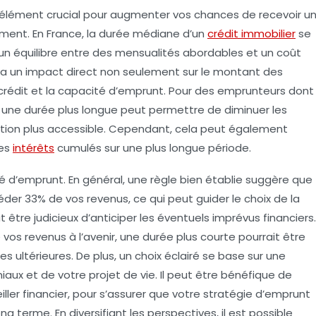
élément crucial pour augmenter vos chances de recevoir u
ement. En France, la durée médiane d’un
crédit immobilier
se
t un équilibre entre des mensualités
abordables
et un coût
ie a un impact direct non seulement sur le montant des
u crédit et la capacité d’emprunt. Pour des emprunteurs dont
 une durée plus longue peut permettre de diminuer les
isition plus accessible. Cependant, cela peut également
des
intérêts
cumulés sur une plus longue période.
é d’emprunt
. En général, une règle bien établie suggère que
er 33% de vos revenus, ce qui peut guider le choix de la
t être judicieux d’anticiper les éventuels imprévus financiers.
vos revenus à l’avenir, une durée plus courte pourrait être
s ultérieures. De plus, un choix éclairé se base sur une
niaux
et de votre projet de vie. Il peut être bénéfique de
ller financier
, pour s’assurer que votre stratégie d’emprunt
g terme. En diversifiant les perspectives, il est possible