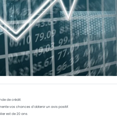
de de crédit
.
ente vos chances d’obtenir un avis positif.
lier
est de
20 ans
.