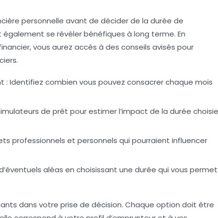
nancière personnelle avant de décider de la durée de
également se révéler bénéfiques à long terme. En
financier, vous aurez accès à des conseils avisés pour
iers.
nt
: Identifiez combien vous pouvez consacrer chaque mois
 simulateurs de prêt pour estimer l’impact de la durée choisi
ets professionnels et personnels qui pourraient influencer
d’éventuels aléas en choisissant une durée qui vous permet
nts dans votre prise de décision. Chaque option doit être
lle correspond à votre
profil d’emprunteur
et à vos