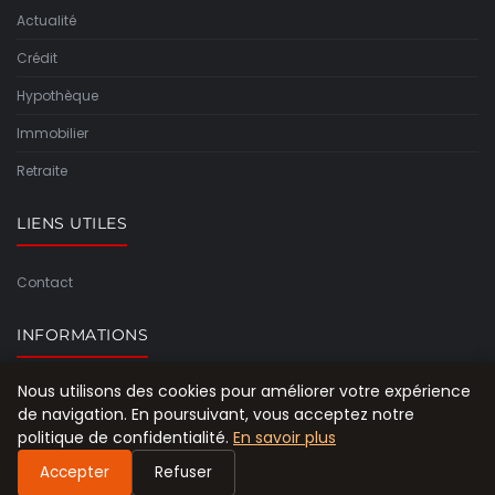
Actualité
Crédit
Hypothèque
Immobilier
Retraite
LIENS UTILES
Contact
INFORMATIONS
Nous utilisons des cookies pour améliorer votre expérience
Plan du site
de navigation. En poursuivant, vous acceptez notre
politique de confidentialité.
En savoir plus
Accepter
Refuser
© 2026 Le Rachat De Crédit Pour Les Retraités. Tous droits réservés.