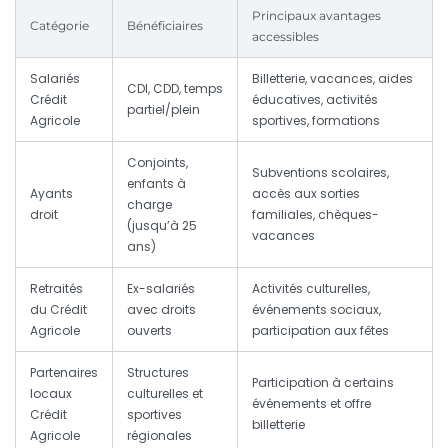
Principaux avantages
Catégorie
Bénéficiaires
accessibles
Salariés
Billetterie, vacances, aides
CDI, CDD, temps
Crédit
éducatives, activités
partiel/plein
Agricole
sportives, formations
Conjoints,
Subventions scolaires,
enfants à
Ayants
accès aux sorties
charge
droit
familiales, chèques-
(jusqu’à 25
vacances
ans)
Retraités
Ex-salariés
Activités culturelles,
du Crédit
avec droits
événements sociaux,
Agricole
ouverts
participation aux fêtes
Partenaires
Structures
Participation à certains
locaux
culturelles et
événements et offre
Crédit
sportives
billetterie
Agricole
régionales