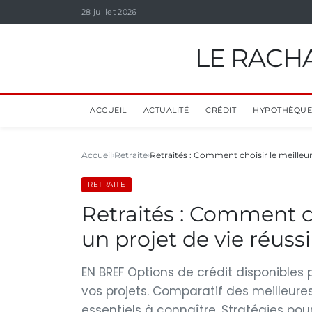
28 juillet 2026
LE RACHA
ACCUEIL
ACTUALITÉ
CRÉDIT
HYPOTHÈQUE
Accueil
Retraite
Retraités : Comment choisir le meilleu
RETRAITE
Retraités : Comment ch
un projet de vie réussi
EN BREF Options de crédit disponibles p
vos projets. Comparatif des meilleures o
essentiels à connaître. Stratégies pour