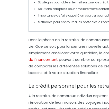
Stratégies pour obtenir le
meilleur taux
de crédit.
Solutions adaptées pour
améliorer votre confort
Importance de faire appel à un
courtier
pour opt
Méthodes pour
contourner les obstacles
à l’obte
Dans la phase de la
retraite
, de nombreuses 
vie. Que ce soit pour lancer une nouvelle acti
simplement améliorer votre quotidien, le ch
de financement
peuvent sembler complexes e
de comparer les différentes
solutions de cr
besoins et à votre situation financière.
Le crédit personnel pour les retrai
À la retraite, de nombreux individus aspirent
rénovation de leur maison
, des
voyages
inou
petits-enfants. Obtenir un
crédit personnel
p