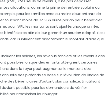
iales (CAF). Ces seuils de revenus, à ne pas dépasser,
érentes
allocations
, comme la prime de rentrée scolaire ou
 exemple, pour les familles avec au moins deux enfants de
foyer touchant moins de
74 966 euros
par an peut bénéficier
même, pour l’APL, les montants sont ajustés chaque année,
 bénéficiaires afin de leur garantir un soutien adapté. Il es
nds, car ils influencent directement le montant d’aide que
s incluent les salaires, les revenus fonciers et les revenus des
sont possibles lorsque des enfants atteignent certaines
14 ans dans le foyer peut augmenter le montant des
n annuelle des plafonds se base sur l’évolution de l’indice de
tâche des bénéficiaires d’autant plus complexe. En utilisant
l devient possible pour les demandeurs de vérifier
gibilité pour maximiser leur budget.