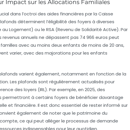
r Impact sur les Allocations Familiales
ucial dans l’octroi des aides financières par la
Caisse
plafonds déterminent l’éligibilité des foyers à diverses
e au Logement) ou le
RSA
(Revenu de Solidarité Active). Par
les revenus annuels ne dépassent pas
74 966 euros
peut
les familles avec au moins deux enfants de moins de 20 ans,
vent varier, avec des majorations pour les enfants
s plafonds varient également, notamment en fonction de la
tion
. Les plafonds sont régulièrement actualisés pour
érence des loyers (IRL). Par exemple, en 2025, des
permettront à certains foyers de bénéficier davantage
lle et financière. Il est donc essentiel de rester informé sur
l convient également de noter que le patrimoine du
compte, ce qui peut alléger le processus de demande
 ressources indispensables pour leur quotidien.