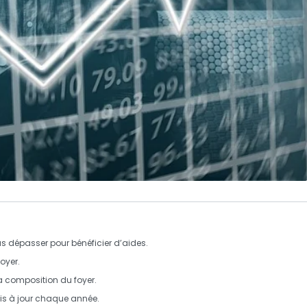
as dépasser pour bénéficier d’aides.
oyer.
la composition du foyer.
is à jour chaque année.