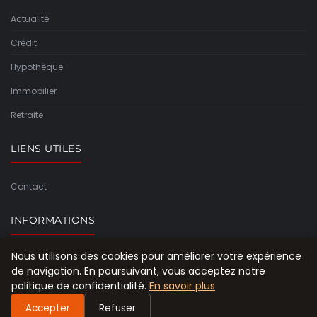
Actualité
Crédit
Hypothèque
Immobilier
Retraite
LIENS UTILES
Contact
INFORMATIONS
Nous utilisons des cookies pour améliorer votre expérience
Plan du site
de navigation. En poursuivant, vous acceptez notre
politique de confidentialité.
En savoir plus
Accepter
Refuser
© 2026 Le Rachat De Crédit Pour Les Retraités. Tous droits réservés.