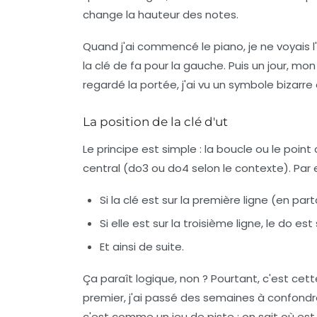
change la hauteur des notes.
Quand j'ai commencé le piano, je ne voyais l'i
la clé de fa pour la gauche. Puis un jour, mon 
regardé la portée, j'ai vu un symbole bizarre a
La position de la clé d'ut
Le principe est simple : la boucle ou le point 
central (do3 ou do4 selon le contexte). Par 
Si la clé est sur la première ligne (en par
Si elle est sur la troisième ligne, le do est
Et ainsi de suite.
Ça paraît logique, non ? Pourtant, c'est cett
premier, j'ai passé des semaines à confondre 
c'est comme un jeu de piste : on sait où est 