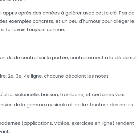
'ai appris après des années à galérer avec cette clé. Pas de
s, des exemples concrets, et un peu d'humour pour alléger le
 si tu l'avais toujours connue.
tion du do central sur la portée, contrairement à la clé de sol
t 1re, 2e, 3e, 4e ligne, chacune décalant les notes
s d'alto, violoncelle, basson, trombone, et certaines voix.
ension de la
gamme musicale
et de la structure des
notes
dernes (applications, vidéos, exercices en ligne) rendent
vant.