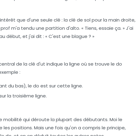
ntérêt que d'une seule clé : la clé de sol pour la main droite,
prof m'a tendu une partition d'alto. « Tiens, essaie ça. » J'ai
u début, et j'ai dit : « C'est une blague ? »
central de la clé d'ut indique la ligne où se trouve le do
exemple :
tant du bas), le do est sur cette ligne.
 sur la troisième ligne.
e mobilité qui déroute la plupart des débutants. Moi le
les positions. Mais une fois qu'on a compris le principe,
le do, et on en déduit toutes les autres notes.