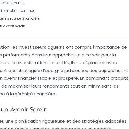
vestissements.
e
formation continue
.
une sécurité financière.
n avenir serein.
tion, les
investisseurs aguerris
ont compris l’importance de
es performants dans leur approche. Que ce soit pour la
s ou la diversification des actifs, ils se déplacent avec
ant des
stratégies d’épargne
judicieuses dès aujourd’hui, ils
n avenir financier stable et prospère. En combinant produits
t de maximiser leurs
rendements
tout en minimisant les
ce à la
sérénité financière
.
 un Avenir Serein
ier, une
planification rigoureuse
et des
stratégies adaptées
soient novices ou aguerris, doivent prendre en compte