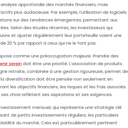
e
analyse approfondie
des marchés financiers, mais
’actifs
plus audacieuse. Par exemple, l’utilisation de logiciels
ications sur des tendances émergentes, permettant aux
rées. Selon des études récentes, les investisseurs qui
ivre et ajuster régulièrement leur portefeuille voient une
20 % par rapport à ceux qui ne le font pas.
mpose comme une préoccupation majeure. Prendre des
enir serein
doit être une priorité. L’association de produits
gne retraite
, combinée à une
gestion rigoureuse
, permet de
 la
diversification
doit être pensée non seulement en
rant les
objectifs financiers
, les
risques
et les
frais
associés.
ses choix reflètent ses aspirations et ses exigences.
investissement mensuel
, qui représente une stratégie clé
aisant de petits investissements réguliers, les particuliers
latilité du marché. Cela est particulièrement pertinent