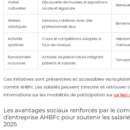
Visites
Découverte de musées et expositions
Mensuel
culturelles
locale et régionale
Ateliers
Sessions créatives avec des
Bimensu
artistiques
professionnels élus
Activités
Cours et compétitions adaptés à
Hebdom
sportives
tous les niveaux
mensuel
Randonnées
Activités de pleine nature intégrant
Trimestr
inclusives
patients et salariés
Ces initiatives sont présentées et accessibles via la plat
comité AHBFc. Les salariés peuvent s’inscrire et retrouver 
informations sur les modalités de participation sur
ce lien 
Les avantages sociaux renforcés par le com
d’entreprise AHBFc pour soutenir les salari
2025