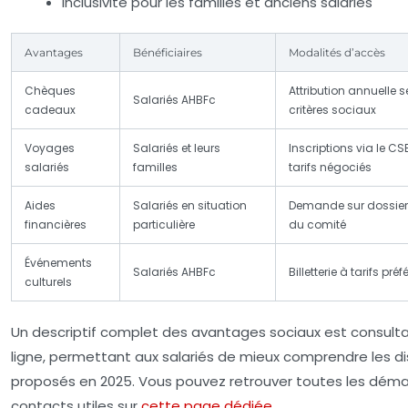
Inclusivité pour les familles et anciens salariés
Avantages
Bénéficiaires
Modalités d’accès
Chèques
Attribution annuelle s
Salariés AHBFc
cadeaux
critères sociaux
Voyages
Salariés et leurs
Inscriptions via le C
salariés
familles
tarifs négociés
Aides
Salariés en situation
Demande sur dossier
financières
particulière
du comité
Événements
Salariés AHBFc
Billetterie à tarifs préf
culturels
Un descriptif complet des avantages sociaux est consult
ligne, permettant aux salariés de mieux comprendre les di
proposés en 2025. Vous pouvez retrouver toutes les dém
contacts utiles sur
cette page dédiée
.