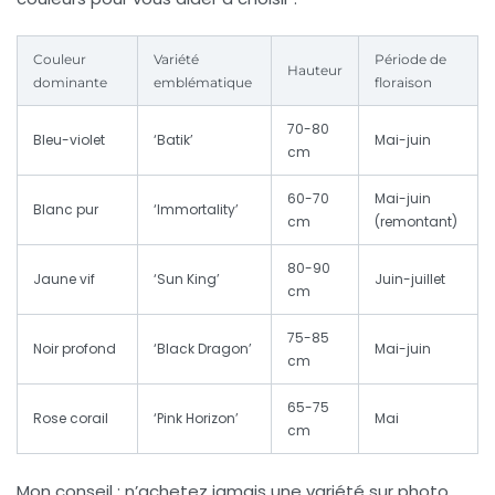
Couleur
Variété
Période de
Hauteur
dominante
emblématique
floraison
70-80
Bleu-violet
‘Batik’
Mai-juin
cm
60-70
Mai-juin
Blanc pur
‘Immortality’
cm
(remontant)
80-90
Jaune vif
‘Sun King’
Juin-juillet
cm
75-85
Noir profond
‘Black Dragon’
Mai-juin
cm
65-75
Rose corail
‘Pink Horizon’
Mai
cm
Mon conseil : n’achetez jamais une variété sur photo.