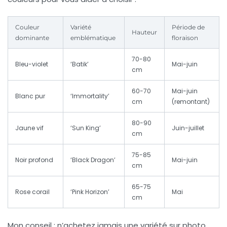
Couleur
Variété
Période de
Hauteur
dominante
emblématique
floraison
70-80
Bleu-violet
‘Batik’
Mai-juin
cm
60-70
Mai-juin
Blanc pur
‘Immortality’
cm
(remontant)
80-90
Jaune vif
‘Sun King’
Juin-juillet
cm
75-85
Noir profond
‘Black Dragon’
Mai-juin
cm
65-75
Rose corail
‘Pink Horizon’
Mai
cm
Mon conseil : n’achetez jamais une variété sur photo.