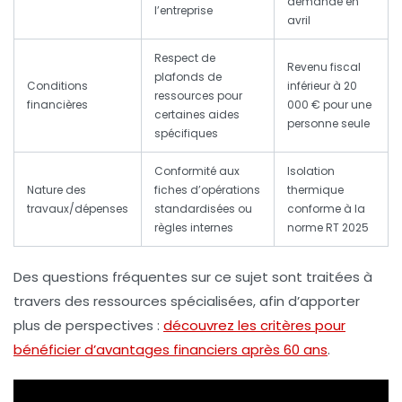
demande en
l’entreprise
avril
Respect de
Revenu fiscal
plafonds de
Conditions
inférieur à 20
ressources pour
financières
000 € pour une
certaines aides
personne seule
spécifiques
Conformité aux
Isolation
Nature des
fiches d’opérations
thermique
travaux/dépenses
standardisées ou
conforme à la
règles internes
norme RT 2025
Des questions fréquentes sur ce sujet sont traitées à
travers des ressources spécialisées, afin d’apporter
plus de perspectives :
découvrez les critères pour
bénéficier d’avantages financiers après 60 ans
.