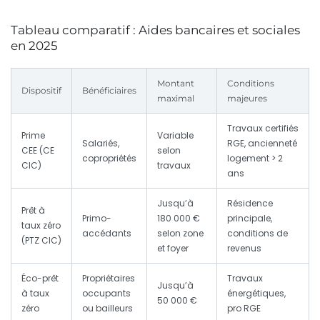
Tableau comparatif : Aides bancaires et sociales
en 2025
Montant
Conditions
Dispositif
Bénéficiaires
maximal
majeures
Travaux certifiés
Prime
Variable
Salariés,
RGE, ancienneté
CEE (CE
selon
copropriétés
logement > 2
CIC)
travaux
ans
Jusqu’à
Résidence
Prêt à
Primo-
180 000 €
principale,
taux zéro
accédants
selon zone
conditions de
(PTZ CIC)
et foyer
revenus
Éco-prêt
Propriétaires
Travaux
Jusqu’à
à taux
occupants
énergétiques,
50 000 €
zéro
ou bailleurs
pro RGE