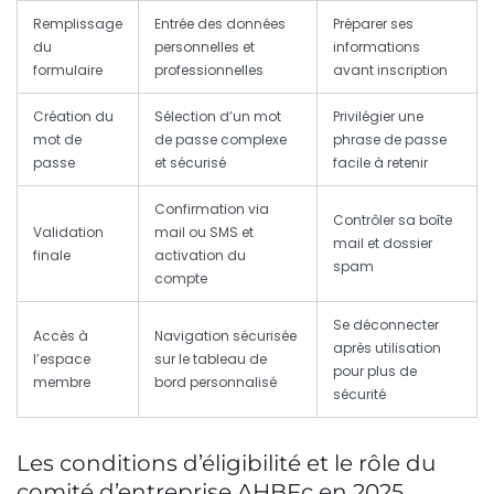
Remplissage
Entrée des données
Préparer ses
du
personnelles et
informations
formulaire
professionnelles
avant inscription
Création du
Sélection d’un mot
Privilégier une
mot de
de passe complexe
phrase de passe
passe
et sécurisé
facile à retenir
Confirmation via
Contrôler sa boîte
Validation
mail ou SMS et
mail et dossier
finale
activation du
spam
compte
Se déconnecter
Accès à
Navigation sécurisée
après utilisation
l’espace
sur le tableau de
pour plus de
membre
bord personnalisé
sécurité
Les conditions d’éligibilité et le rôle du
comité d’entreprise AHBFc en 2025