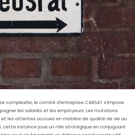
e se complexifie, le comité d’entreprise CARSAT s’impose
agner les salariés et les employeurs. Les mutations
et les attentes accrues en matière de qualité de vie au
25, cette instance joue un rôle stratégique en conjuguant
-être, tout en favorisant un dialogue social constructif.