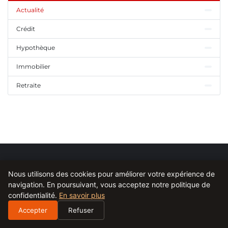
Actualité
Crédit
Hypothèque
Immobilier
Retraite
Nous utilisons des cookies pour améliorer votre expérience de
LE RACHAT DE CRÉDIT POUR LES RETRAITÉS
navigation. En poursuivant, vous acceptez notre politique de
confidentialité.
En savoir plus
Votre source d'information quotidienne pour les dernières actualités,
tendances et analyses.
Accepter
Refuser