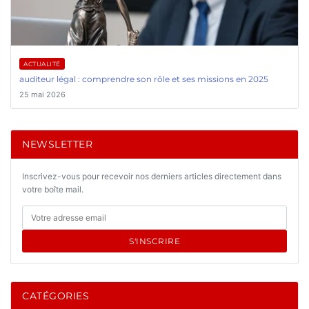
ACTUALITÉ
auditeur légal : comprendre son rôle et ses missions en 2025
25 mai 2026
NEWSLETTER
Inscrivez-vous pour recevoir nos derniers articles directement dans
votre boîte mail.
S'INSCRIRE
CATÉGORIES