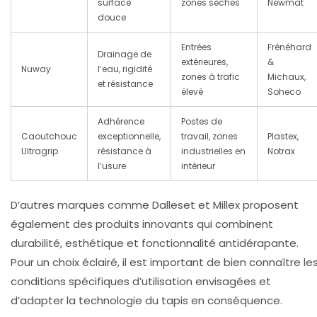
surface
zones sèches
Newmat
douce
Entrées
Frénéhard
Drainage de
extérieures,
&
Nuway
l’eau, rigidité
zones à trafic
Michaux,
et résistance
élevé
Soheco
Adhérence
Postes de
Caoutchouc
exceptionnelle,
travail, zones
Plastex,
Ultragrip
résistance à
industrielles en
Notrax
l’usure
intérieur
D’autres marques comme Dalleset et Millex proposent
également des produits innovants qui combinent
durabilité, esthétique et fonctionnalité antidérapante.
Pour un choix éclairé, il est important de bien connaître le
conditions spécifiques d’utilisation envisagées et
d’adapter la technologie du tapis en conséquence.