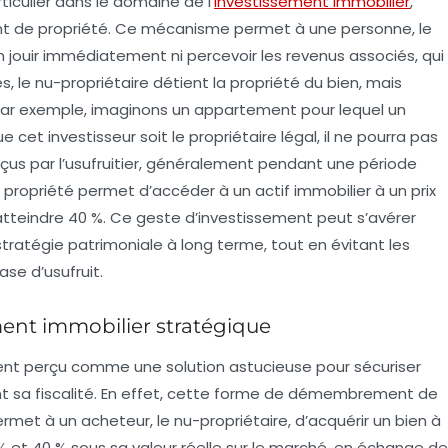
iculier dans le domaine de l’
investissement immobilier
,
t de propriété. Ce mécanisme permet à une personne, le
n jouir immédiatement ni percevoir les revenus associés, qui
s, le nu-propriétaire détient la
propriété
du bien, mais
Par exemple, imaginons un appartement pour lequel un
 cet investisseur soit le propriétaire légal, il ne pourra pas
erçus par l’usufruitier, généralement pendant une période
propriété permet d’accéder à un actif immobilier à un prix
tteindre 40 %. Ce geste d’investissement peut s’avérer
stratégie patrimoniale à long terme, tout en évitant les
ase d’usufruit.
ment immobilier stratégique
nt perçu comme une solution astucieuse pour sécuriser
 sa fiscalité. En effet, cette forme de
démembrement de
permet à un acheteur, le
nu-propriétaire
, d’acquérir un bien à
% et 40 %
sous sa valeur réelle sur le marché, en échange de