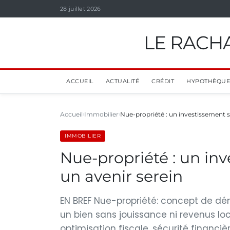
28 juillet 2026
LE RACHA
ACCUEIL
ACTUALITÉ
CRÉDIT
HYPOTHÈQUE
Accueil
Immobilier
Nue-propriété : un investissement 
IMMOBILIER
Nue-propriété : un in
un avenir serein
EN BREF Nue-propriété: concept de dé
un bien sans jouissance ni revenus lo
optimisation fiscale, sécurité financi