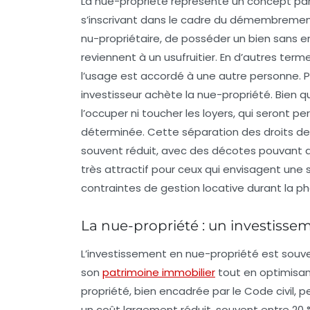
La
nue-propriété
représente un concept part
s’inscrivant dans le cadre du démembremen
nu-propriétaire, de posséder un bien sans e
reviennent à un usufruitier. En d’autres terme
l’usage est accordé à une autre personne. 
investisseur achète la nue-propriété. Bien que
l’occuper ni toucher les loyers, qui seront p
déterminée. Cette séparation des droits de 
souvent réduit, avec des décotes pouvant a
très attractif pour ceux qui envisagent une 
contraintes de gestion locative durant la ph
La nue-propriété : un investisse
L’
investissement en nue-propriété
est souve
son
patrimoine immobilier
tout en optimisant
propriété
, bien encadrée par le Code civil, 
un coût largement réduit, souvent entre
20 