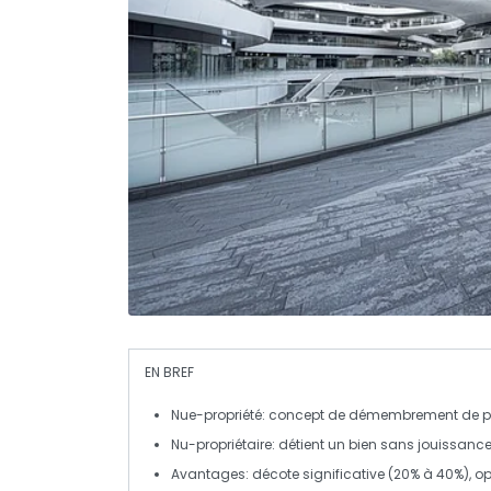
EN BREF
Nue-propriété
: concept de
démembrement de pr
Nu-propriétaire
: détient un bien sans jouissance
Avantages
: décote significative (20% à 40%),
op