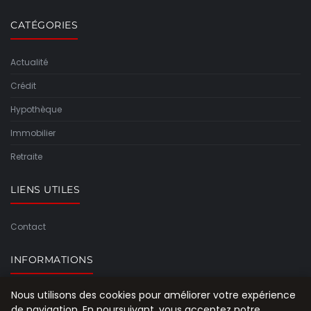
CATÉGORIES
Actualité
Crédit
Hypothèque
Immobilier
Retraite
LIENS UTILES
Contact
INFORMATIONS
Nous utilisons des cookies pour améliorer votre expérience
Plan du site
de navigation. En poursuivant, vous acceptez notre