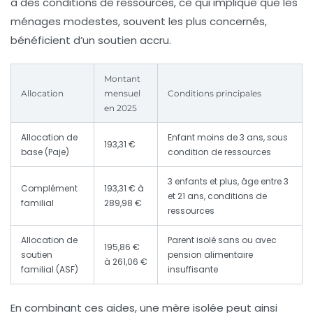
à des conditions de ressources, ce qui implique que les
ménages modestes, souvent les plus concernés,
bénéficient d’un soutien accru.
Montant
Allocation
mensuel
Conditions principales
en 2025
Allocation de
Enfant moins de 3 ans, sous
193,31 €
base (Paje)
condition de ressources
3 enfants et plus, âge entre 3
Complément
193,31 € à
et 21 ans, conditions de
familial
289,98 €
ressources
Allocation de
Parent isolé sans ou avec
195,86 €
soutien
pension alimentaire
à 261,06 €
familial (ASF)
insuffisante
En combinant ces aides, une mère isolée peut ainsi