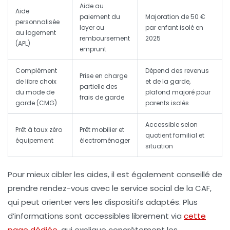
Aide au
Aide
paiement du
Majoration de 50 €
personnalisée
loyer ou
par enfant isolé en
au logement
remboursement
2025
(APL)
emprunt
Complément
Dépend des revenus
Prise en charge
de libre choix
et de la garde,
partielle des
du mode de
plafond majoré pour
frais de garde
garde (CMG)
parents isolés
Accessible selon
Prêt à taux zéro
Prêt mobilier et
quotient familial et
équipement
électroménager
situation
Pour mieux cibler les aides, il est également conseillé de
prendre rendez-vous avec le service social de la CAF,
qui peut orienter vers les dispositifs adaptés. Plus
d’informations sont accessibles librement via
cette
page dédiée
, qui explique concrètement les