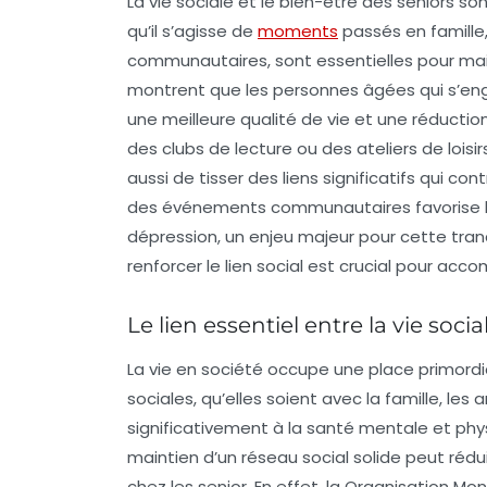
La
vie sociale
et le
bien-être
des seniors so
qu’il s’agisse de
moments
passés en famille,
communautaires, sont essentielles pour mai
montrent que les personnes âgées qui s’en
une
meilleure qualité de vie
et une réduction
des clubs de lecture ou des ateliers de lois
aussi de tisser des liens significatifs qui con
des événements communautaires favorise l’
dépression
, un enjeu majeur pour cette tranc
renforcer le lien social est crucial pour acc
Le lien essentiel entre la vie soci
La vie en société occupe une place primordi
sociales
, qu’elles soient avec la famille, l
significativement à la
santé mentale
et phy
maintien d’un réseau social solide peut réd
chez les senior. En effet, la Organisation Mon