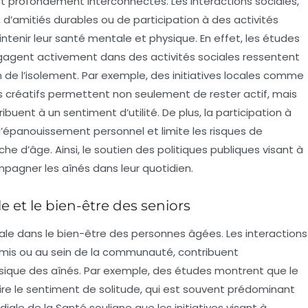
nt profondément interconnectés. Les
interactions sociales
,
 d’amitiés durables ou de participation à des activités
ntenir leur
santé mentale
et physique. En effet, les études
gagent activement dans des activités sociales ressentent
 de l’isolement. Par exemple, des initiatives locales comme
irs créatifs permettent non seulement de rester actif, mais
tribuent à un sentiment d’utilité. De plus, la participation à
épanouissement personnel et limite les risques de
he d’âge. Ainsi, le soutien des politiques publiques visant à
ompagner les aînés dans leur quotidien.
ale et le bien-être des seniors
ale dans le
bien-être
des personnes âgées. Les
interactions
es amis ou au sein de la communauté, contribuent
sique des aînés. Par exemple, des études montrent que le
uire le sentiment de solitude, qui est souvent prédominant
diale de la Santé souligne que les initiatives visant à