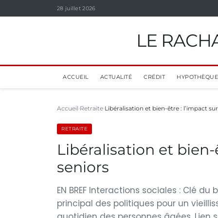
28 juillet 2026
LE RACHA
ACCUEIL
ACTUALITÉ
CRÉDIT
HYPOTHÈQUE
Accueil
Retraite
Libéralisation et bien-être : l’impact sur
RETRAITE
Libéralisation et bien-ê
seniors
EN BREF Interactions sociales : Clé du b
principal des politiques pour un vieill
quotidien des personnes âgées. Lien soc