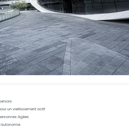
seniors.
 pour un
vieillissement actif
.
personnes âgées.
 d’autonomie.